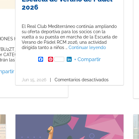
2026
El Real Club Mediterráneo continúa ampliando
su oferta deportiva para los socios con la
vuelta a su puesta en marcha de la Escuela de
ONES hasta el 30 Junio a las
Verano de Pádel RCM 2026, una actividad
«INSCRIPCIONES
dirigida tanto a niños …
Continuar leyendo
fBU2ZT_BeDTppP1b24v9fnpIlj-
er CATEGORÍAS MASCULINO :
F
P
L
+ Compartir
«Torneo Social Pádel 2026»
rán las …
Continuar leyendo
a
i
i
c
n
n
partir
e
t
k
b
e
e
Jun 15, 2026
|
Comentarios desactivados
o
r
d
o
e
I
k
s
n
t