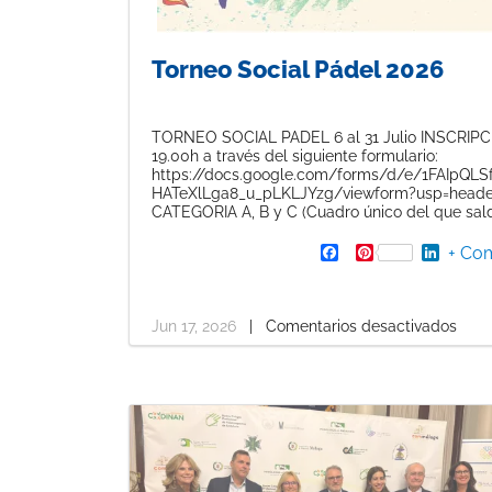
Torneo Social Pádel 2026
TORNEO SOCIAL PADEL 6 al 31 Julio INSCRIPCI
19.00h a través del siguiente formulario:
https://docs.google.com/forms/d/e/1FAIpQLS
HATeXlLga8_u_pLKLJYzg/viewform?usp=head
CATEGORIA A, B y C (Cuadro único del que sald
F
P
L
+ Com
a
i
i
c
n
n
e
t
k
b
e
e
Jun 17, 2026
|
Comentarios desactivados
o
r
d
o
e
I
k
s
n
t