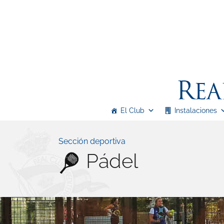
Real Club Mediterráneo
El Club
Instalaciones
Real Club Mediterráneo
Sección deportiva
Pádel