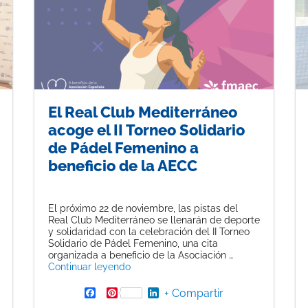
El Real Club Mediterráneo
acoge el II Torneo Solidario
de Pádel Femenino a
beneficio de la AECC
El próximo 22 de noviembre, las pistas del
Real Club Mediterráneo se llenarán de deporte
y solidaridad con la celebración del II Torneo
Solidario de Pádel Femenino, una cita
organizada a beneficio de la Asociación …
Palas para Todos, premio a la Solidaridad por su compromiso con la 
«El Real Club Mediterráneo acoge el II
Continuar leyendo
F
P
L
+ Compartir
a
i
i