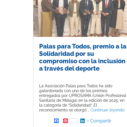
Palas para Todos, premio a la
Solidaridad por su
compromiso con la inclusión
a través del deporte
La Asociación Palas para Todos ha sido
galardonada con uno de los premios
entregados por UPROSAMA (Unión Profesional
Sanitaria de Málaga) en la edición de 2025, en
la categoría de “Solidaridad”. El
«
reconocimiento se otorgó …
Continuar leyendo
F
P
L
+ Compartir
a
i
i