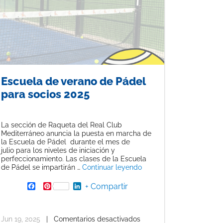
Escuela de verano de Pádel
para socios 2025
La sección de Raqueta del Real Club
Mediterráneo anuncia la puesta en marcha de
la Escuela de Pádel durante el mes de
julio para los niveles de iniciación y
perfeccionamiento. Las clases de la Escuela
«Escuela de verano de P
de Pádel se impartirán …
Continuar leyendo
F
P
L
+ Compartir
inclusión a través del deporte»
 Torneo Solidario de Pádel Femenino a beneficio de la AECC»
a
i
i
c
n
n
e
t
k
b
e
e
Jun 19, 2025
|
Comentarios desactivados