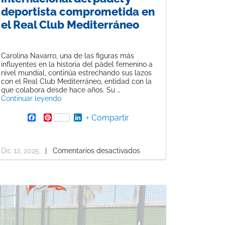
deportista comprometida en
el Real Club Mediterráneo
Carolina Navarro, una de las figuras más
influyentes en la historia del pádel femenino a
nivel mundial, continúa estrechando sus lazos
 ABIERTAS: Escuela de Verano de Pádel 2026»
con el Real Club Mediterráneo, entidad con la
que colabora desde hace años. Su …
«Carolina Navarro, referente internacional del p
Continuar leyendo
F
P
L
+ Compartir
a
i
i
c
n
n
e
t
k
b
e
e
Dic 12, 2025
|
Comentarios desactivados
o
r
d
o
e
I
k
s
n
t