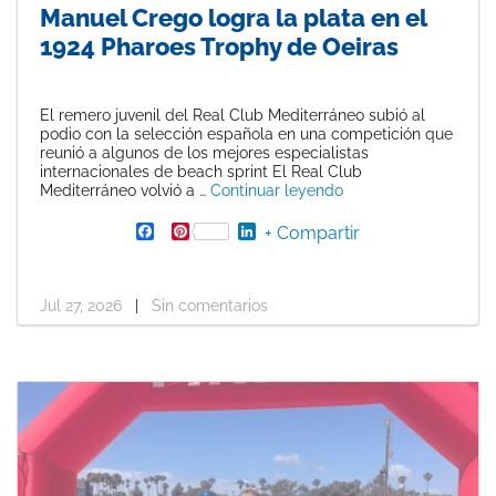
Manuel Crego logra la plata en el
1924 Pharoes Trophy de Oeiras
El remero juvenil del Real Club Mediterráneo subió al
podio con la selección española en una competición que
reunió a algunos de los mejores especialistas
internacionales de beach sprint El Real Club
«Manuel Crego logra 
Mediterráneo volvió a …
Continuar leyendo
F
P
L
+ Compartir
a
i
i
c
n
n
e
t
k
b
e
e
Jul 27, 2026
|
Sin comentarios
o
r
d
o
e
I
k
s
n
t