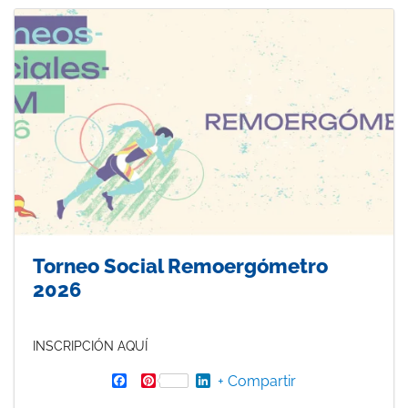
t
Torneo Social Remoergómetro
2026
INSCRIPCIÓN AQUÍ
F
P
L
+ Compartir
a
i
i