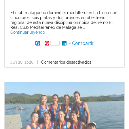
El club malagueño dominó el medallero en La Línea con
cinco oros, seis platas y dos bronces en el estreno
regional de esta nueva disciplina olímpica del remo El
Real Club Mediterráneo de Málaga se …
«El Real Club Mediterráneo se proclama ve
Continuar leyendo
F
P
L
+ Compartir
a
i
i
c
n
n
e
t
k
b
e
e
Jun 28, 2026
|
Comentarios desactivados
o
r
d
o
e
I
k
s
n
t