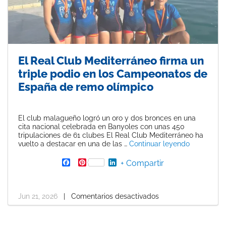
El Real Club Mediterráneo firma un
triple podio en los Campeonatos de
España de remo olímpico
El club malagueño logró un oro y dos bronces en una
cita nacional celebrada en Banyoles con unas 450
tripulaciones de 61 clubes El Real Club Mediterráneo ha
«El Real C
vuelto a destacar en una de las …
Continuar leyendo
F
P
L
+ Compartir
a
i
i
c
n
n
e
t
k
b
e
e
Jun 21, 2026
|
Comentarios desactivados
o
r
d
o
e
I
k
s
n