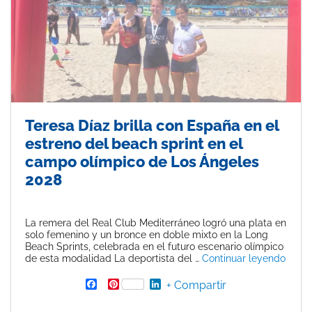
Teresa Díaz brilla con España en el
estreno del beach sprint en el
campo olímpico de Los Ángeles
2028
La remera del Real Club Mediterráneo logró una plata en
solo femenino y un bronce en doble mixto en la Long
Beach Sprints, celebrada en el futuro escenario olímpico
«Tere
de esta modalidad La deportista del …
Continuar leyendo
F
P
L
+ Compartir
a
i
i
c
n
n