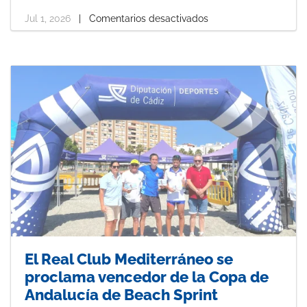
e
t
k
b
e
e
Jul 1, 2026
|
Comentarios desactivados
o
r
d
o
e
I
k
s
n
t
El Real Club Mediterráneo se
proclama vencedor de la Copa de
Andalucía de Beach Sprint