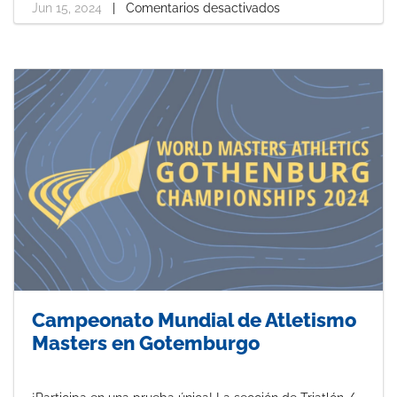
b
e
e
Jun 15, 2024
|
Comentarios desactivados
o
r
d
o
e
I
k
s
n
t
Campeonato Mundial de Atletismo
Masters en Gotemburgo