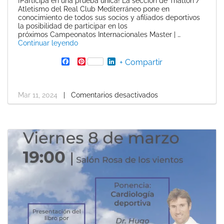
¡Participa en una prueba única! La sección de Triatlón /
Atletismo del Real Club Mediterráneo pone en
conocimiento de todos sus socios y afiliados deportivos
la posibilidad de participar en los
próximos Campeonatos Internacionales Master | …
«Campeonato Mundial de Atletismo Master
Continuar leyendo
F
P
L
+ Compartir
a
i
i
c
n
n
e
t
k
b
e
e
Mar 11, 2024
|
Comentarios desactivados
o
r
d
o
e
I
k
s
n
t