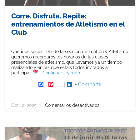
Corre. Disfruta. Repite:
entrenamientos de Atletismo en el
Club
Queridos socios, Desde la sección de Triatlón y Atletismo
queremos recordaros los horarios de las clases
presenciales de atletismo, que llevamos ya un tiempo
realizando y en las que estáis todos invitados a
«Corre. Disfruta. Repite: ent
participar:
…
Continuar leyendo
F
P
L
+ Compartir
a
i
i
c
n
n
e
t
k
b
e
e
Oct 10, 2025
|
Comentarios desactivados
o
r
d
o
e
I
k
s
n
t