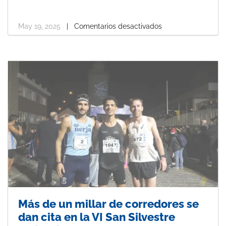
a
i
i
c
n
n
e
t
k
b
e
e
May 19, 2025
|
Comentarios desactivados
o
r
d
o
e
I
k
s
n
t
Más de un millar de corredores se
dan cita en la VI San Silvestre