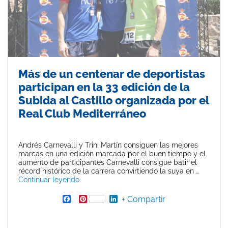
Más de un centenar de deportistas
participan en la 33 edición de la
Subida al Castillo organizada por el
Real Club Mediterráneo
Andrés Carnevalli y Trini Martín consiguen las mejores
marcas en una edición marcada por el buen tiempo y el
aumento de participantes Carnevalli consigue batir el
récord histórico de la carrera convirtiendo la suya en …
«Más de un centenar de deportistas participa
Continuar leyendo
F
P
L
+ Compartir
a
i
i
c
n
n
e
t
k