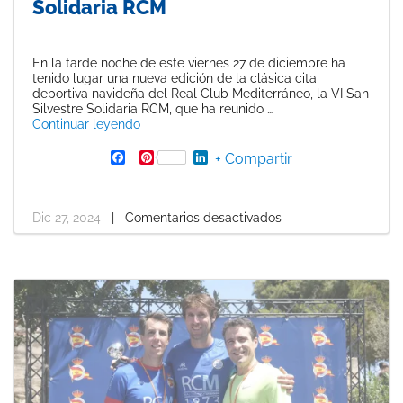
Solidaria RCM
En la tarde noche de este viernes 27 de diciembre ha
tenido lugar una nueva edición de la clásica cita
deportiva navideña del Real Club Mediterráneo, la VI San
Silvestre Solidaria RCM, que ha reunido …
«Más de un millar de corredores se dan cita 
Continuar leyendo
F
P
L
+ Compartir
a
i
i
c
n
n
e
t
k
b
e
e
Dic 27, 2024
|
Comentarios desactivados
o
r
d
o
e
I
k
s
n
t