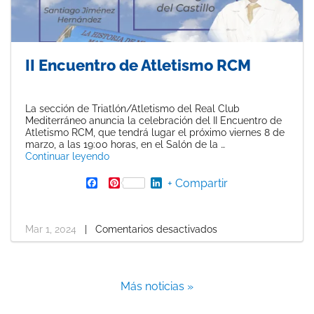
II Encuentro de Atletismo RCM
La sección de Triatlón/Atletismo del Real Club
Mediterráneo anuncia la celebración del II Encuentro de
Atletismo RCM, que tendrá lugar el próximo viernes 8 de
marzo, a las 19:00 horas, en el Salón de la …
«II Encuentro de Atletismo RCM»
Continuar leyendo
F
P
L
+ Compartir
a
i
i
c
n
n
e
t
k
b
e
e
Mar 1, 2024
|
Comentarios desactivados
o
r
d
o
e
I
k
s
n
t
Más noticias »