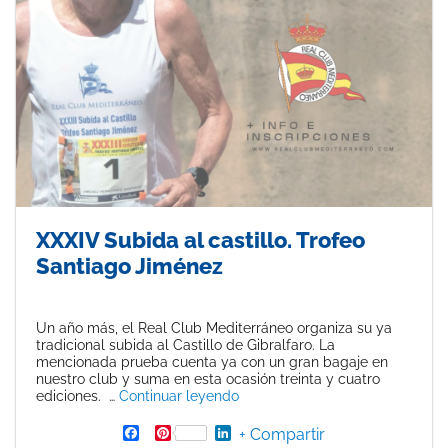
XXXIV Subida al castillo. Trofeo
Santiago Jiménez
Un año más, el Real Club Mediterráneo organiza su ya
tradicional subida al Castillo de Gibralfaro. La
mencionada prueba cuenta ya con un gran bagaje en
nuestro club y suma en esta ocasión treinta y cuatro
«XXXIV Subida al castillo. Trof
ediciones. …
Continuar leyendo
F
P
L
+ Compartir