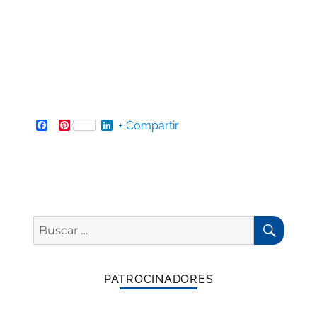
Facebook
Pinterest
LinkedIn
+ Compartir
BUSC
Buscar
por:
PATROCINADORES