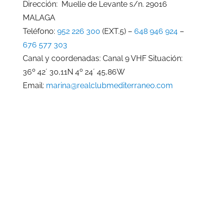
Dirección: Muelle de Levante s/n. 29016
MALAGA
Teléfono:
952 226 300
(EXT.5) –
648 946 924
–
676 577 303
Canal y coordenadas: Canal 9 VHF Situación:
36º 42´ 30,11N 4º 24´ 45,86W
Email:
marina@realclubmediterraneo.com