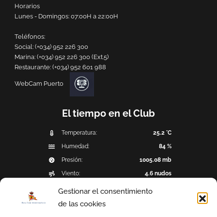
Horarios
Lunes - Domingos: 07:00H a 22:00H
Teléfonos:
Social:
(+034) 952 226 300
Marina:
(+034) 952 226 300 (Ext.5)
Restaurante:
(+034) 952 601 988
WebCam Puerto
El tiempo en el Club
Temperatura:
25.2 °C
Humedad:
84 %
Presión:
1005.08 mb
Viento:
4.6 nudos
Dirección del viento:
SSE (158°)
Gestionar el consentimiento
Precipitación:
0 mm
de las cookies