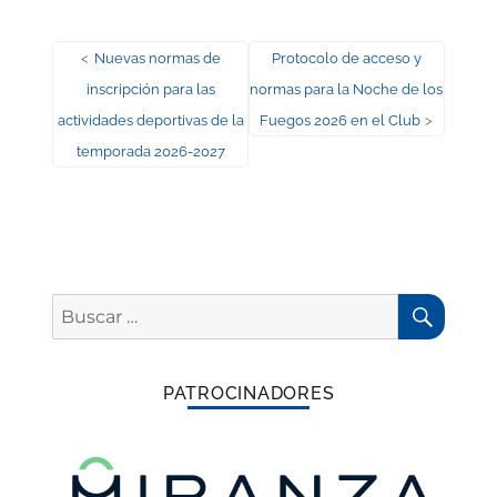
Navegación
Entrada
Entrada
<
Nuevas normas de
Protocolo de acceso y
anterior:
siguiente:
inscripción para las
normas para la Noche de los
de
actividades deportivas de la
Fuegos 2026 en el Club
>
entradas
temporada 2026-2027
BUSC
Buscar
por:
PATROCINADORES