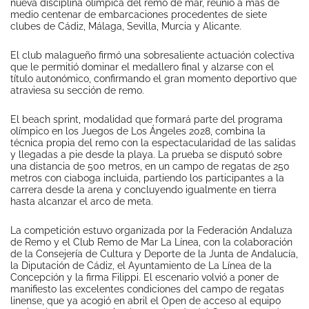
nueva disciplina olímpica del remo de mar, reunió a más de
medio centenar de embarcaciones procedentes de siete
clubes de Cádiz, Málaga, Sevilla, Murcia y Alicante.
El club malagueño firmó una sobresaliente actuación colectiva
que le permitió dominar el medallero final y alzarse con el
título autonómico, confirmando el gran momento deportivo que
atraviesa su sección de remo.
El beach sprint, modalidad que formará parte del programa
olímpico en los Juegos de Los Ángeles 2028, combina la
técnica propia del remo con la espectacularidad de las salidas
y llegadas a pie desde la playa. La prueba se disputó sobre
una distancia de 500 metros, en un campo de regatas de 250
metros con ciaboga incluida, partiendo los participantes a la
carrera desde la arena y concluyendo igualmente en tierra
hasta alcanzar el arco de meta.
La competición estuvo organizada por la Federación Andaluza
de Remo y el Club Remo de Mar La Línea, con la colaboración
de la Consejería de Cultura y Deporte de la Junta de Andalucía,
la Diputación de Cádiz, el Ayuntamiento de La Línea de la
Concepción y la firma Filippi. El escenario volvió a poner de
manifiesto las excelentes condiciones del campo de regatas
linense, que ya acogió en abril el Open de acceso al equipo