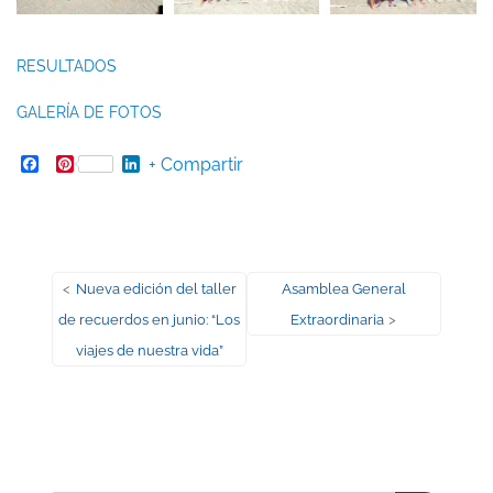
RESULTADOS
GALERÍA DE FOTOS
Facebook
Pinterest
LinkedIn
+ Compartir
Navegación
Entrada
Entrada
<
Nueva edición del taller
Asamblea General
anterior:
siguiente:
de recuerdos en junio: “Los
Extraordinaria
>
de
viajes de nuestra vida”
entradas