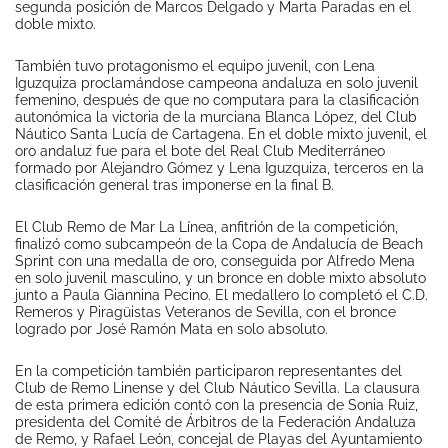
segunda posición de Marcos Delgado y Marta Paradas en el
doble mixto.
También tuvo protagonismo el equipo juvenil, con Lena
Iguzquiza proclamándose campeona andaluza en solo juvenil
femenino, después de que no computara para la clasificación
autonómica la victoria de la murciana Blanca López, del Club
Náutico Santa Lucía de Cartagena. En el doble mixto juvenil, el
oro andaluz fue para el bote del Real Club Mediterráneo
formado por Alejandro Gómez y Lena Iguzquiza, terceros en la
clasificación general tras imponerse en la final B.
El Club Remo de Mar La Línea, anfitrión de la competición,
finalizó como subcampeón de la Copa de Andalucía de Beach
Sprint con una medalla de oro, conseguida por Alfredo Mena
en solo juvenil masculino, y un bronce en doble mixto absoluto
junto a Paula Giannina Pecino. El medallero lo completó el C.D.
Remeros y Piragüistas Veteranos de Sevilla, con el bronce
logrado por José Ramón Mata en solo absoluto.
En la competición también participaron representantes del
Club de Remo Linense y del Club Náutico Sevilla. La clausura
de esta primera edición contó con la presencia de Sonia Ruiz,
presidenta del Comité de Árbitros de la Federación Andaluza
de Remo, y Rafael León, concejal de Playas del Ayuntamiento