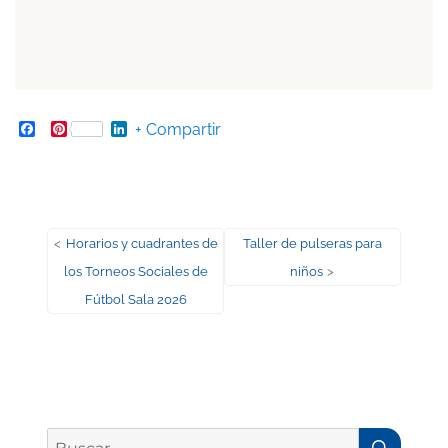
Facebook
Pinterest
LinkedIn
+ Compartir
Navegación
Entrada
Entrada
<
Horarios y cuadrantes de
Taller de pulseras para
anterior:
siguiente:
los Torneos Sociales de
niños
>
de
Fútbol Sala 2026
entradas
BUSC
Buscar