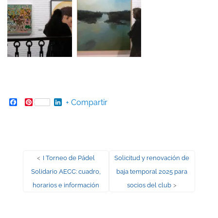
Facebook
Pinterest
LinkedIn
+ Compartir
Navegación
Entrada
Entrada
<
I Torneo de Pádel
Solicitud y renovación de
anterior:
siguiente:
Solidario AECC: cuadro,
baja temporal 2025 para
de
horarios e información
socios del club
>
entradas