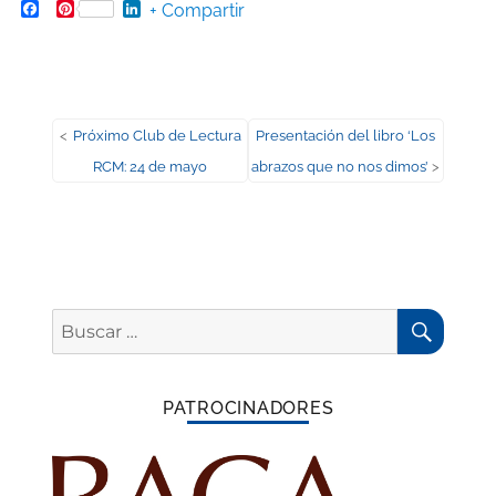
Facebook
Pinterest
LinkedIn
+ Compartir
Navegación
Entrada
Entrada
<
Próximo Club de Lectura
Presentación del libro ‘Los
anterior:
siguiente:
RCM: 24 de mayo
abrazos que no nos dimos’
>
de
entradas
BUSC
Buscar
por:
PATROCINADORES