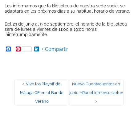
Les informamos que la Biblioteca de nuestra sede social se
adaptará en los próximos días a su habitual horario de verano.
Del 23 de junio al 9 de septiembre, el horario de la biblioteca
será de lunes a viernes de 11:00 a 19:00 horas
ininterrumpidamente.
Facebook
Pinterest
LinkedIn
+ Compartir
Navegación
Entrada
Entrada
<
Vive los Playoff del
Nuevo Cuentacuentos en
anterior:
siguiente:
Málaga CF en el Bar de
junio: «Por el inmenso cielo»
de
Verano
>
entradas