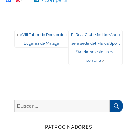
+ Compartir
Navegación
Entrada
Entrada
<
XVIII Taller de Recuerdos:
El Real Club Mediterráneo
anterior:
siguiente:
Lugares de Málaga
será sede del Marca Sport
de
Weekend este fin de
entradas
semana
>
BUSC
Buscar
por:
PATROCINADORES