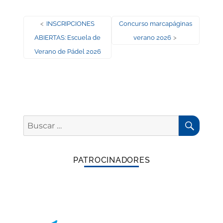
Navegación
Entrada
Entrada
<
INSCRIPCIONES
Concurso marcapáginas
anterior:
siguiente:
ABIERTAS: Escuela de
verano 2026
>
de
Verano de Pádel 2026
entradas
BUSC
Buscar
por:
PATROCINADORES