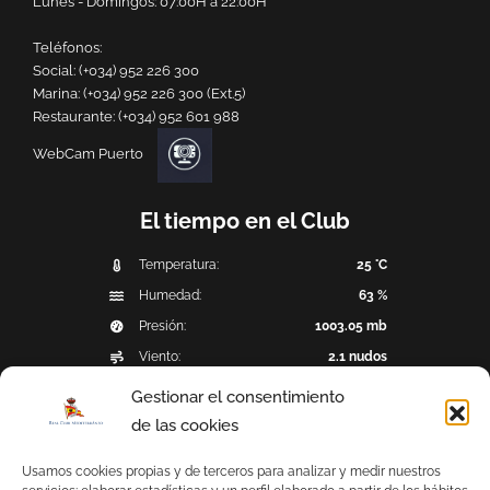
Lunes - Domingos: 07:00H a 22:00H
Teléfonos:
Social:
(+034) 952 226 300
Marina:
(+034) 952 226 300 (Ext.5)
Restaurante:
(+034) 952 601 988
WebCam Puerto
El tiempo en el Club
Temperatura:
25 °C
Humedad:
63 %
Presión:
1003.05 mb
Viento:
2.1 nudos
Dirección del viento:
ENE (68°)
Gestionar el consentimiento
Precipitación:
0 mm
de las cookies
Última observación: 2026-08-09 10:17:54
Usamos cookies propias y de terceros para analizar y medir nuestros