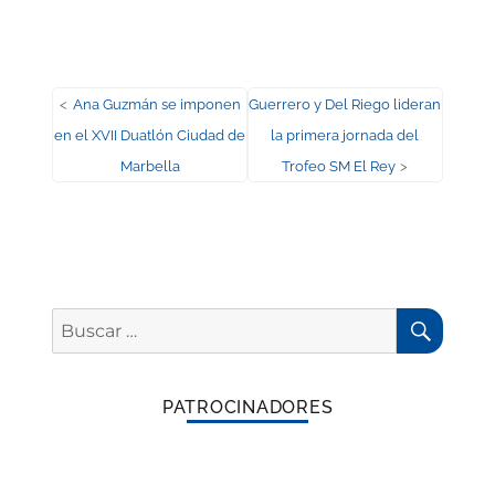
Navegación
Entrada
Entrada
<
Ana Guzmán se imponen
Guerrero y Del Riego lideran
anterior:
siguiente:
en el XVII Duatlón Ciudad de
la primera jornada del
de
Marbella
Trofeo SM El Rey
>
entradas
BUSC
Buscar
por:
PATROCINADORES