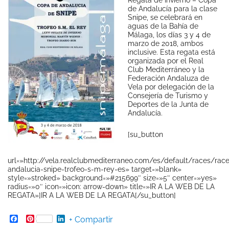
de Andalucía para la clase
Snipe, se celebrará en
aguas de la Bahía de
Málaga, los días 3 y 4 de
marzo de 2018, ambos
inclusive. Esta regata está
organizada por el Real
Club Mediterráneo y la
Federación Andaluza de
Vela por delegación de la
Consejería de Turismo y
Deportes de la Junta de
Andalucía.
[su_button
url=»http://vela.realclubmediterraneo.com/es/default/races/rac
andalucia-snipe-trofeo-s-m-rey-es» target=»blank»
style=»stroked» background=»#215699″ size=»5″ center=»yes»
radius=»0″ icon=»icon: arrow-down» title=»IR A LA WEB DE LA
REGATA»]IR A LA WEB DE LA REGATA[/su_button]
Facebook
Pinterest
LinkedIn
+ Compartir