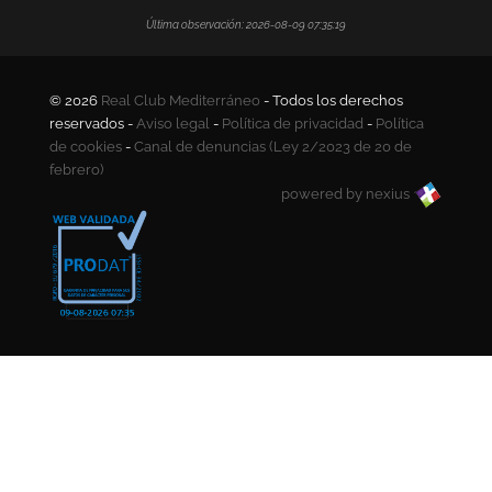
Última observación: 2026-08-09 07:35:19
© 2026
Real Club Mediterráneo
- Todos los derechos
reservados -
Aviso legal
-
Política de privacidad
-
Política
de cookies
-
Canal de denuncias (Ley 2/2023 de 20 de
febrero)
powered by nexius