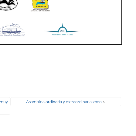
Entrada
s muy
Asamblea ordinaria y extraordinaria 2020
>
siguiente: