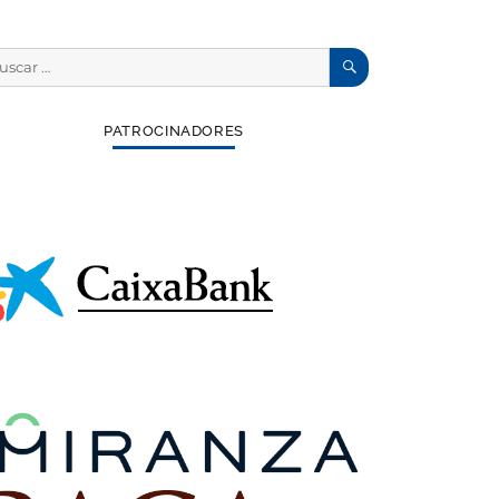
BUSCAR
scar
:
PATROCINADORES