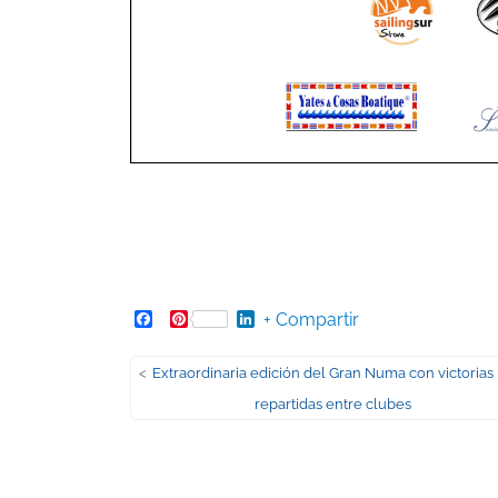
Facebook
Pinterest
LinkedIn
+ Compartir
Navegación
Entrada
<
Extraordinaria edición del Gran Numa con victoria
anterior:
repartidas entre clubes
de
entradas