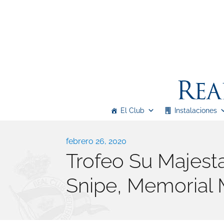
Real Club Mediterráneo
El Club
Instalaciones
Real Club Mediterráneo
Publicado
febrero 26, 2020
Trofeo Su Majest
el
Snipe, Memorial M