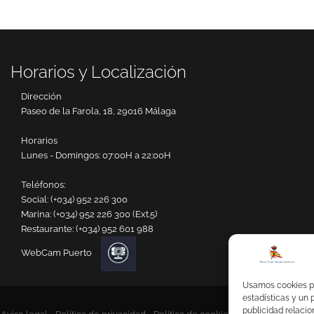
Horarios y Localización
Dirección
Paseo de la Farola, 18, 29016 Málaga
Horarios
Lunes - Domingos: 07:00H a 22:00H
Teléfonos:
Social:
(+034) 952 226 300
Marina:
(+034) 952 226 300 (Ext.5)
Restaurante:
(+034) 952 601 988
WebCam Puerto
Usamos cookies pro
estadísticas y un 
publicidad relaci