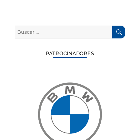
entradas
BUSC
Buscar
por:
PATROCINADORES