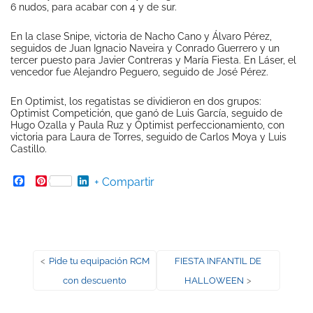
6 nudos, para acabar con 4 y de sur.
En la clase Snipe, victoria de Nacho Cano y Álvaro Pérez,
seguidos de Juan Ignacio Naveira y Conrado Guerrero y un
tercer puesto para Javier Contreras y María Fiesta. En Láser, el
vencedor fue Alejandro Peguero, seguido de José Pérez.
En Optimist, los regatistas se dividieron en dos grupos:
Optimist Competición, que ganó de Luis García, seguido de
Hugo Ozalla y Paula Ruz y Óptimist perfeccionamiento, con
victoria para Laura de Torres, seguido de Carlos Moya y Luis
Castillo.
Facebook
Pinterest
LinkedIn
+ Compartir
Navegación
Entrada
Entrada
<
Pide tu equipación RCM
FIESTA INFANTIL DE
anterior:
siguiente:
con descuento
HALLOWEEN
>
de