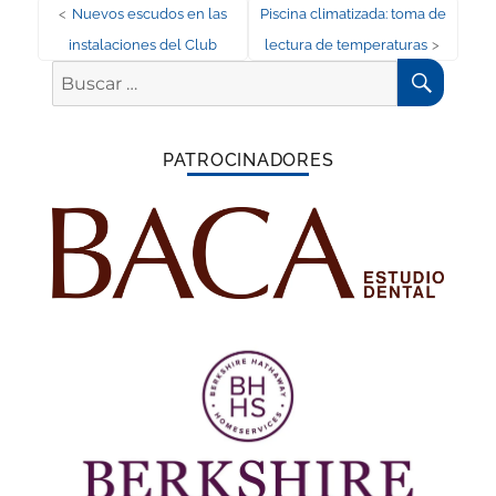
Navegación
Entrada
Entrada
<
Nuevos escudos en las
Piscina climatizada: toma de
anterior:
siguiente:
instalaciones del Club
lectura de temperaturas
>
de
BUSC
Buscar
entradas
por:
PATROCINADORES