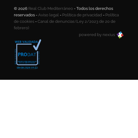
© 2026
Real Club Mediterráneo
- Todos los derechos
reservados -
Aviso legal
-
Política de privacidad
-
Política
de cookies
-
Canal de denuncias (Ley 2/2023 de 20 de
febrero)
powered by nexius