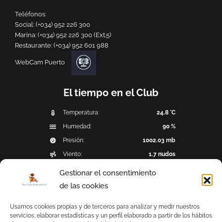
Teléfonos:
Social:
(+034) 952 226 300
Marina:
(+034) 952 226 300 (Ext.5)
Restaurante:
(+034) 952 601 988
WebCam Puerto
El tiempo en el Club
Temperatura:
24.8 °C
Humedad:
90 %
Presión:
1002.03 mb
Viento:
1.7 nudos
Dirección del viento:
NE (45°)
Gestionar el consentimiento
Precipitación:
0 mm
de las cookies
Última observación: 2026-08-08 20:36:43
Usamos cookies propias y de terceros para analizar y medir nuestros
servicios; elaborar estadísticas y un perfil elaborado a partir de los hábitos