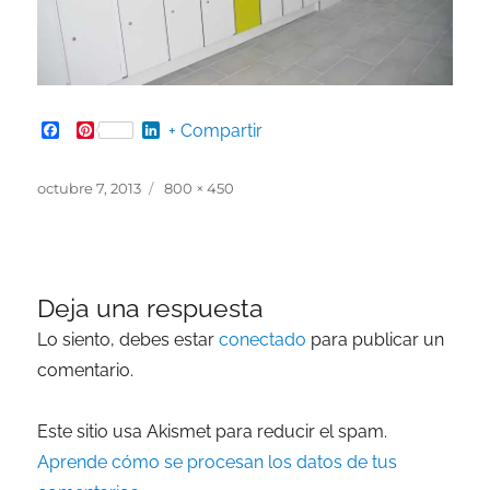
Facebook
Pinterest
LinkedIn
+ Compartir
Publicado
Tamaño
octubre 7, 2013
800 × 450
el
completo
Deja una respuesta
Lo siento, debes estar
conectado
para publicar un
comentario.
Este sitio usa Akismet para reducir el spam.
Aprende cómo se procesan los datos de tus