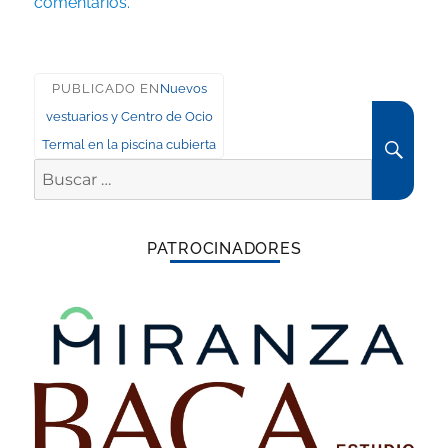
comentarios.
Navegación
PUBLICADO EN
Nuevos
vestuarios y Centro de Ocio
de
BUS
Termal en la piscina cubierta
entradas
Buscar
por:
PATROCINADORES