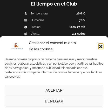
El tiempo en el Club
Temperatura:
26.6 °C
Humedad:
78 %
Presión:
1006.77 mb
Viento:
4.4 nudos
Dirección del viento:
ESE (112°)
Gestionar el consentimiento
Precipitación:
0 mm
de las cookies
Última observación: 2026-08-07 14:20:43
Usamos cookies propias y de terceros para analizar y medir nuestros
servicios; elaborar estadísticas y un perfil elaborado a partir de los hábitos
de su navegación, y mostrarle publicidad relacionada con sus
preferencias. Se comparte información con los terceros que nos facilitan
© 2026
Real Club Mediterráneo
- Todos los derechos
las cookies
reservados -
Aviso legal
-
Política de privacidad
-
Política
de cookies
-
Canal de denuncias (Ley 2/2023 de 20 de
febrero)
ACEPTAR
powered by nexius
DENEGAR