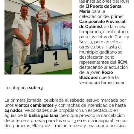
las instalaciones del RCN
de
El Puerto de Santa
María
para la
celebración del primer
Campeonato Provincial
de Optimist
de la nueva
temporada, clasificatorio
para las flotas de Cádiz y
Sevilla, pero abierto a
otros clubes. Hasta el
municipio gaditano se
desplazaron ocho
representantes del
RCM
,
destacando la actuación
de la joven
Rocío
Blázquez
que fue la
vencedora femenina en
la categoría
sub-13
.
La primera jornada, celebrada el sábado, estuvo marcada por
unos
vientos cambiantes
y con rachas de intensidad de hasta
24 nudos
. Velocidades que propiciaron un espectáculo en
aguas de la
bahía gaditana
, pero que provocó la cancelación
de la tercera prueba para los sub-13 en el día inaugural. En las
dos primeras, Blázquez firmó un tercera y una cuarta posición.