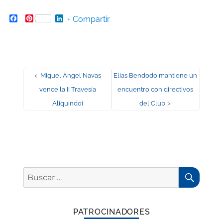
Facebook
Pinterest
LinkedIn
+ Compartir
Navegación
Entrada
Entrada
<
Miguel Ángel Navas
Elías Bendodo mantiene un
anterior:
siguiente:
vence la II Travesía
encuentro con directivos
de
Aliquindoi
del Club
>
entradas
BUSC
Buscar
por:
PATROCINADORES