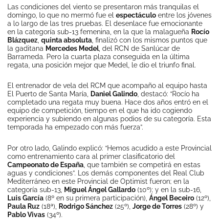
Las condiciones del viento se presentaron más tranquilas el
domingo, lo que no mermó fue el
espectáculo
entre los jóvenes
a lo largo de las tres pruebas. El desenlace fue emocionante
en la categoría sub-13 femenina, en la que la malagueña
Rocío
Blázquez
,
quinta absoluta
, finalizó con los mismos puntos que
la gaditana
Mercedes Medel
, del RCN de Sanlúcar de
Barrameda. Pero la cuarta plaza conseguida en la última
regata, una posición mejor que Medel, le dio el triunfo final.
El entrenador de vela del RCM que acompaño al equipo hasta
El Puerto de Santa María,
Daniel Galindo
, destacó: “Rocío ha
completado una regata muy buena. Hace dos años entró en el
equipo de competición, tiempo en el que ha ido cogiendo
experiencia y subiendo en algunas podios de su categoría. Esta
temporada ha empezado con más fuerza”.
Por otro lado, Galindo explicó: “Hemos acudido a este Provincial
como entrenamiento cara al primer clasificatorio del
Campeonato de España
, que también se competirá en estas
aguas y condiciones”. Los demás componentes del Real Club
Mediterráneo en este Provincial de Optimist fueron; en la
categoría sub-13,
Miguel Ángel Gallardo
(10º); y en la sub-16,
Luis García
(8º en su primera participación),
Ángel Beceiro
(12º),
Paula Ruz
(18ª),
Rodrigo Sánchez
(25º),
Jorge de Torres
(28º) y
Pablo Vivas
(34º).