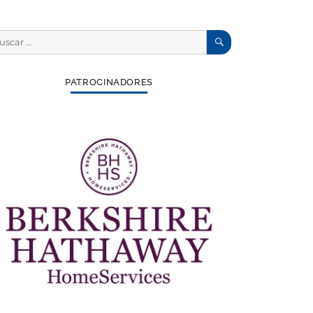
BUSCAR
scar
:
PATROCINADORES