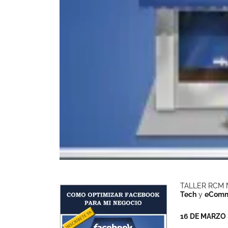
TALLER RCM N
Tech
y
eComm
16 DE MARZO –