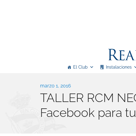
Real Club Mediterráneo
El Club
Instalaciones
Real Club Mediterráneo
Publicado
marzo 1, 2016
TALLER RCM NEGO
el
Facebook para t